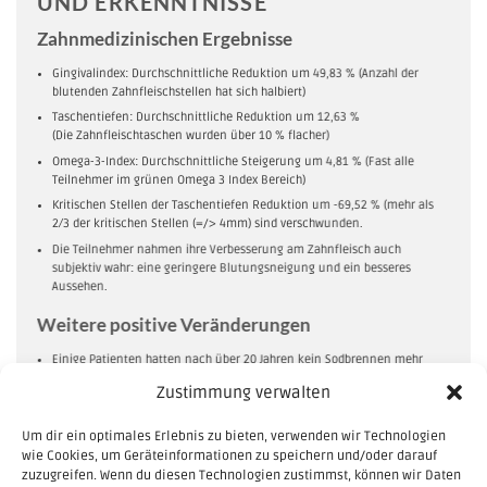
UND ERKENNTNISSE
Zahnmedizinischen Ergebnisse
Gingivalindex: Durchschnittliche Reduktion um 49,83 % (Anzahl der
blutenden Zahnfleischstellen hat sich halbiert)
Taschentiefen: Durchschnittliche Reduktion um 12,63 %
(Die Zahnfleischtaschen wurden über 10 % flacher)
Omega-3-Index: Durchschnittliche Steigerung um 4,81 % (Fast alle
Teilnehmer im grünen Omega 3 Index Bereich)
Kritischen Stellen der Taschentiefen Reduktion um -69,52 % (mehr als
2⁄3 der kritischen Stellen (=/> 4mm) sind verschwunden.
Die Teilnehmer nahmen ihre Verbesserung am Zahnfleisch auch
subjektiv wahr: eine geringere Blutungsneigung und ein besseres
Aussehen.
Weitere positive Veränderungen
Einige Patienten hatten nach über 20 Jahren kein Sodbrennen mehr
Gewichtsreduktionen von bis zu 8 Kilogramm
Zustimmung verwalten
Gesteigerter Energie und verbessertem Wohlbefinden
Um dir ein optimales Erlebnis zu bieten, verwenden wir Technologien
Verbesserte Schlafqualität und Verringerung von Allergiesymptomen
wie Cookies, um Geräteinformationen zu speichern und/oder darauf
Mehr Leistungsfähigkeit im Arbeitsalltag
zuzugreifen. Wenn du diesen Technologien zustimmst, können wir Daten