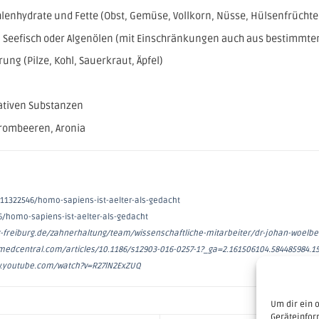
lenhydrate und Fette (Obst, Gemüse, Vollkorn, Nüsse, Hülsenfrüchte,
Seefisch oder Algenölen (mit Einschränkungen auch aus bestimmten 
rung (Pilze, Kohl, Sauerkraut, Äpfel)
ativen Substanzen
rombeeren, Aronia
11322546/homo-sapiens-ist-aelter-als-gedacht
/homo-sapiens-ist-aelter-als-gedacht
ik-freiburg.de/zahnerhaltung/team/wissenschaftliche-mitarbeiter/dr-johan-woelb
medcentral.com/articles/10.1186/s12903-016-0257-1?_ga=2.161506104.584485984.15
w.youtube.com/watch?v=R27lN2ExZUQ
Um dir ein 
Geräteinfor