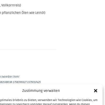
 Vollkornreis)
pflanzlichen Ölen wie Leinöl)
er/woelber.html
82558038-1758399327.1579722425
Zustimmung verwalten
optimales Erlebnis zu bieten, verwenden wir Technologien wie Cookies, um
mationen zu speichern und/oder darauf zuzugreifen. Wenn du diesen