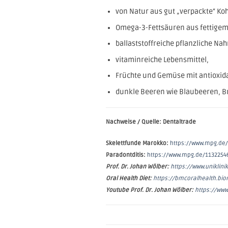
von Natur aus gut „verpackte“ Koh
Omega-3-Fettsäuren aus fettigem 
ballaststoffreiche pflanzliche Nah
vitaminreiche Lebensmittel,
Früchte und Gemüse mit antioxid
dunkle Beeren wie Blaubeeren, B
Nachweise /
Quelle: Dentaltrade
Skelettfunde Marokko:
https://www.mpg.de/
Paradontditis:
https://www.mpg.de/11322546
Prof. Dr. Johan Wölber:
https://www.uniklin
Oral Health Diet:
https://bmcoralhealth.bio
Youtube Prof. Dr. Johan Wölber:
https://ww