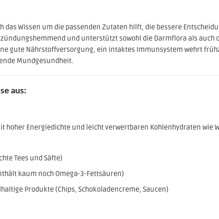
ch das Wissen um die passenden Zutaten hilft, die bessere Entscheidu
tzündungshemmend und unterstützt sowohl die Darmflora als auch d
ne gute Nährstoffversorgung, ein intaktes Immunsystem wehrt frühze
gende Mundgesundheit.
se aus:
mit hoher Energiedichte und leicht verwertbaren Kohlenhydraten wie 
chte Tees und Säfte)
enthält kaum noch Omega-3-Fettsäuren)
 ölhaltige Produkte (Chips, Schokoladencreme, Saucen)